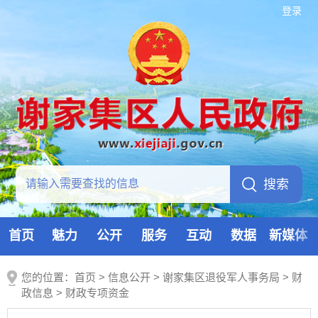
登录
首页
魅力
公开
服务
互动
数据
新媒体
您的位置：
首页
>
信息公开
> 谢家集区退役军人事务局
>
财
政信息
>
财政专项资金