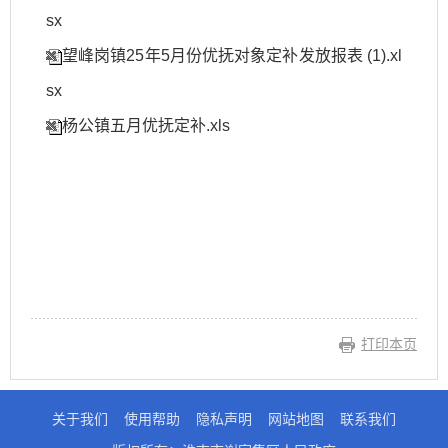
sx
望峰岗镇25年5月份优抚对象定补发放报表 (1).xl
sx
杨公镇五月优抚定补.xls
打印本页
关于我们
使用帮助
隐私声明
网站地图
联系我们