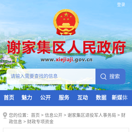
登录
首页
魅力
公开
服务
互动
数据
新媒体
您的位置：
首页
>
信息公开
> 谢家集区退役军人事务局
>
财
政信息
>
财政专项资金