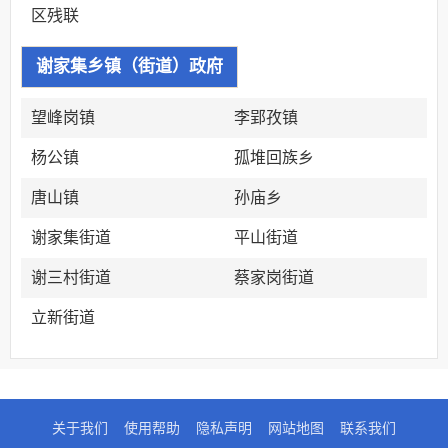
区残联
谢家集乡镇（街道）政府
望峰岗镇
李郢孜镇
杨公镇
孤堆回族乡
唐山镇
孙庙乡
谢家集街道
平山街道
谢三村街道
蔡家岗街道
立新街道
关于我们
使用帮助
隐私声明
网站地图
联系我们