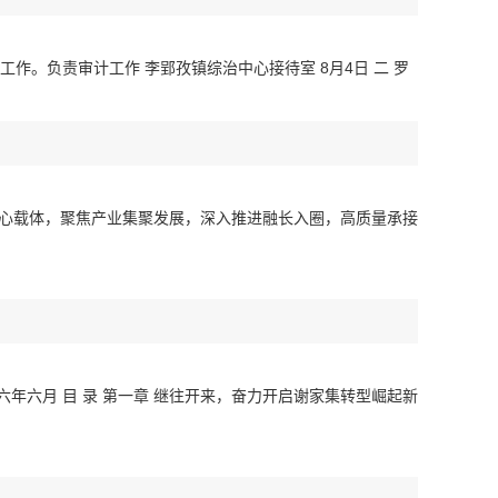
全面工作。负责审计工作 李郢孜镇综治中心接待室 8月4日 二 罗
”为核心载体，聚焦产业集聚发展，深入推进融长入圈，高质量承接
六年六月 目 录 第一章 继往开来，奋力开启谢家集转型崛起新