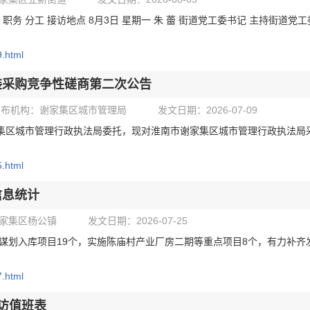
职务 分工 接访地点 8月3日 星期一 朱 蕾 街道党工委书记 主持街道党
9.html
装采购竞争性磋商第二次公告
发布机构：谢家集区城市管理局
发文日期：2026-07-09
集区城市管理行政执法局委托，现对淮南市谢家集区城市管理行政执法局
5.html
信息统计
家集区杨公镇
发文日期：2026-07-25
谋划入库项目19个，实施陈庙村产业厂房二期等重点项目8个，有力补齐
7.html
接访值班表