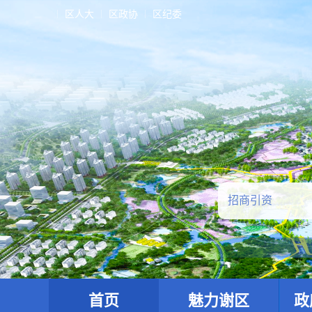
区人大
区政协
区纪委
首页
魅力谢区
政