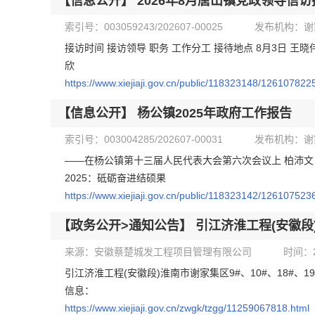
【信息公开】
2026年8月唐山镇党政领导信
索引号：003059243/202607-00025
发布机构：谢
接访时间 接访领导 职务 工作分工 接待地点 8月3日 王
欣
https://www.xiejiaji.gov.cn/public/118323148/126107822
【信息公开】
杨公镇2025年政府工作报告
索引号：003004285/202607-00031
发布机构：谢
——在杨公镇第十三届人民代表大会第六次会议上 柏沛文 
2025：砥砺奋进结硕果
https://www.xiejiaji.gov.cn/public/118323142/126107523
【政务公开>通知公告】
引江济淮工程(安徽段
来源：安徽蔡楚城发工程项目管理有限公司
时间：20
引江济淮工程(安徽段)淮南市谢家集区9#、10#、18#、
信息：
https://www.xiejiaji.gov.cn/zwgk/tzgg/11259067818.html