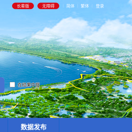
长辈版
无障碍
简体
繁体
登录
在结果中搜
数据发布