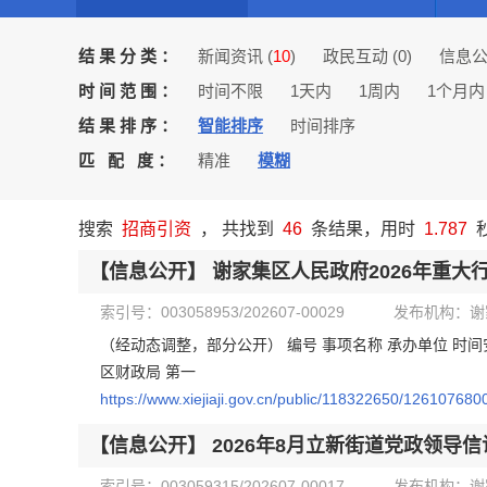
结果分类：
新闻资讯 (
10
)
政民互动 (
0
)
信息公
时间范围：
时间不限
1天内
1周内
1个月内
结果排序：
智能排序
时间排序
匹 配 度：
精准
模糊
搜索
招商引资
， 共找到
46
条结果，用时
1.787
【信息公开】
谢家集区人民政府2026年重大
索引号：003058953/202607-00029
发布机构：谢
（经动态调整，部分公开） 编号 事项名称 承办单位 时
区财政局 第一
https://www.xiejiaji.gov.cn/public/118322650/126107680
【信息公开】
2026年8月立新街道党政领导
索引号：003059315/202607-00017
发布机构：谢