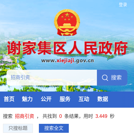
登录
首页
魅力
公开
服务
互动
数据
搜索
招商引资
， 共找到
0
条结果，用时
3.449
秒
只搜标题
搜索全文