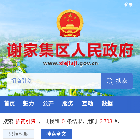
登录
首页
魅力
公开
服务
互动
数据
搜索
招商引资
， 共找到
0
条结果，用时
3.703
秒
只搜标题
搜索全文