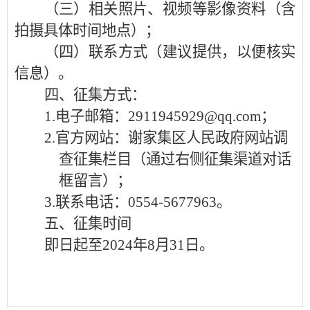
（三）相关照片、视频等影像资料（含
拍摄具体时间地点）；
（四）联系方式（建议提供，以便核实
信息）。
四、征集方式：
1.
电子邮箱：
2911945929@qq.com
；
2.
官方网站：
谢家集区人民政府
网站
调
查征集栏目
（通过右侧征集渠道对话
框留言
）
；
3.
联系电话
：
0554-5677963
。
五、征集时间
即日起至
2024
年
8
月
31
日。