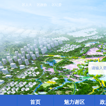
区人大
区政协
区纪委
首页
魅力谢区
政