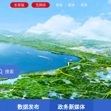
长辈版
无障碍
简体
繁体
登录
数据发布
政务新媒体