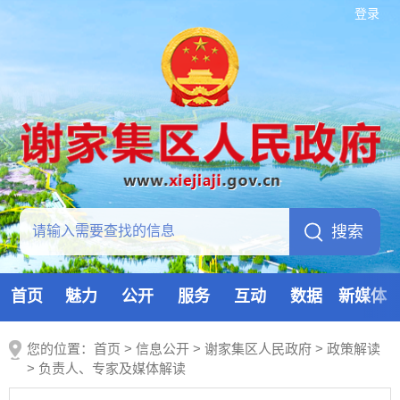
登录
首页
魅力
公开
服务
互动
数据
新媒体
您的位置：
首页
>
信息公开
> 谢家集区人民政府
>
政策解读
>
负责人、专家及媒体解读