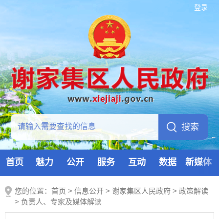
登录
首页
魅力
公开
服务
互动
数据
新媒体
您的位置：
首页
>
信息公开
> 谢家集区人民政府
>
政策解读
>
负责人、专家及媒体解读