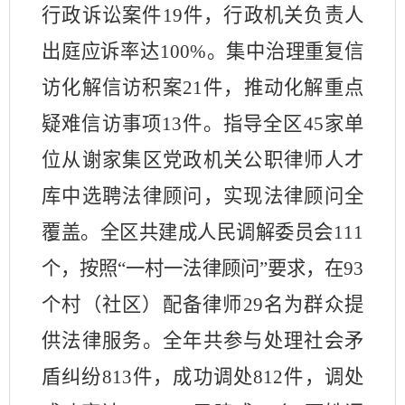
行政诉讼案件19件，行政机关负责人
出庭应诉率达100%。
集中治理重复信
访化解信访积案
21件，推动化解重点
疑难信访事项13件。
指导全区
45家单
位从谢家集区党政机关公职律师人才
库中选聘法律顾问，实现法律顾问全
覆盖。全区
共建成人民调解委员会
111
个，按照
“一村一法律顾问”要求，在93
个村（社区）配备律师29名为群众提
供法律服务。
全年共参与处理社会矛
盾纠纷
813件，成功调处812件，调处