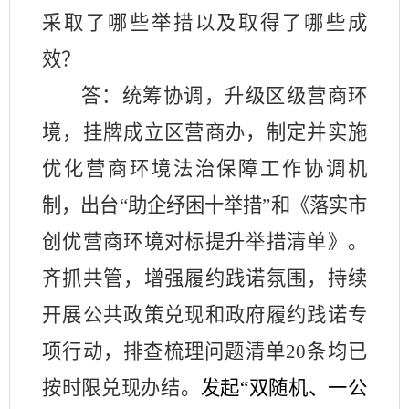
采取了哪些举措以及取得了哪些成
效？
答：
统筹协调，升级区级营商环
境，挂牌成立区营商办，制定并实施
优化营商环境法治保障工作
协调机
制，
出台
“助企纾困
十举措
”和
《
落实市
创优营商环境对标提升举措清单
》
。
齐抓共管，增强履约践诺氛围，持续
开展公共政策兑现和政府履约践诺
专
项行动，排查梳理问题清单
20条均已
按时限兑现办结
。
发起
“双随机、一公