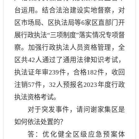
台运用。
结合法治建设实地督察，
对
区市场局、区执法局等
6
家区直部门开
展
行政执法
“三项制度”落实情况
专项
督
察
。
加强行政执法人员资格管理，全
区共
42人通过了通用法律知识考试，
执法证年审239件，合格182件，收回
注销57件，32人预报名2023年度行政
执法资格考试。
对于突发事件，请问谢家集区是
如何依法处置的？
答：
优化健全区级应急预案体