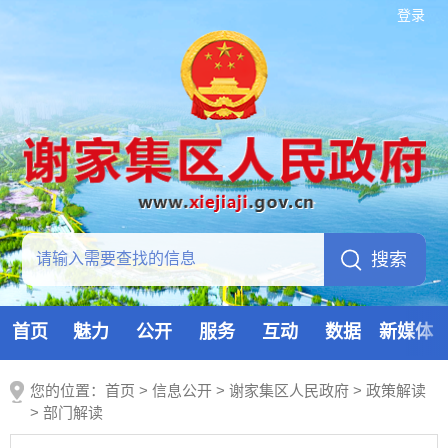
登录
首页
魅力
公开
服务
互动
数据
新媒体
您的位置：
首页
>
信息公开
> 谢家集区人民政府
>
政策解读
>
部门解读