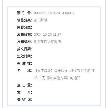
索
引
号：
003058953/202410-00017
信息分类：
部门解读
内容分类：
发布日期：
2024-10-23 11:27
发布机构：
谢家集区人民政府
成文日期：
生效时间：
有
效
性：
名
称：
【文字解读】关于印发《谢家集区清理整
顿“三无”船舶实施方案》的通知
点
击
量：
文
号：
关
键
词：