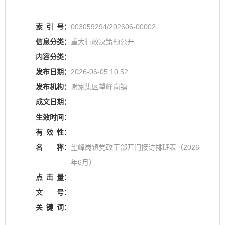
索
引
号：
003059294/202606-00002
信息分类：
重大行政决策预公开
内容分类：
发布日期：
2026-06-05 10:52
发布机构：
谢家集区望峰岗镇
成文日期：
生效时间：
有
效
性：
名
称：
望峰岗镇党政干部开门接访排班表（2026
年6月）
点
击
量：
文
号：
关
键
词：