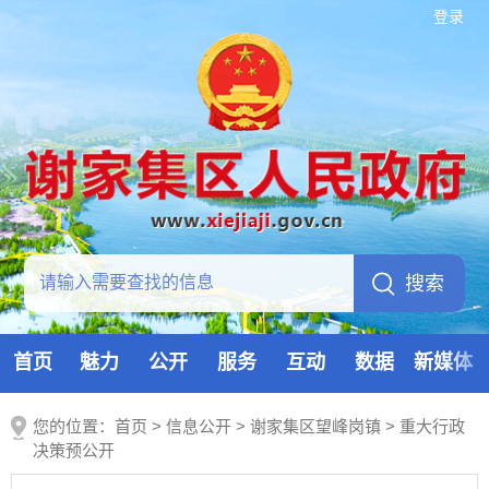
登录
首页
魅力
公开
服务
互动
数据
新媒体
您的位置：
首页
>
信息公开
> 谢家集区望峰岗镇
>
重大行政
决策预公开