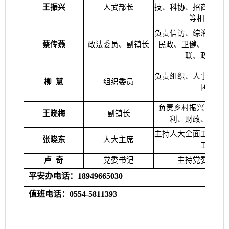
王振兴
人武部长
技、科协、招商、工
等相关工作
负责信访、综治、维
蔡传燕
政法委员、副镇长
民政、卫健、医保、
联、政务服
负责组织、人事、人
柳
慧
组织委员
团委
负责乡村振兴、农业
王晓梅
副镇长
利、财政、妇联
主持人大全面工作，
张晓东
人大主席
工作
卢
奇
党委书记
主持党委全面
平安办电话：18949665030
值班电话：0554-5811393