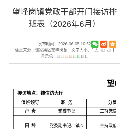
望峰岗镇党政干部开门接访排
班表（2026年6月）
发布时间：2026-06-05 10:52
信息来源：谢家集区望峰岗镇
文字大小：[
大
中
小
]
背景色：
望峰岗
接访地点：镇信访大厅
值班领导
职
务
分管领域
卢
奇
党委书记
主持党委全面
闪
坤
党委副书记、镇长
主持政府全面