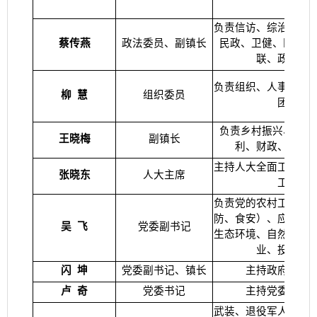
负责信访、综治、维
蔡传燕
政法委员、副镇长
民政、卫健、医保、
联、政务服
负责组织、人事、人
柳
慧
组织委员
团委
负责乡村振兴、农业
王晓梅
副镇长
利、财政、妇联
主持人大全面工作，
张晓东
人大主席
工作
负责党的农村工作、
防、食安）、应急管
吴
飞
党委副书记
生态环境、自然资源
业、投资公
闪
坤
党委副书记、镇长
主持政府全面
卢
奇
党委书记
主持党委全面
武装、退役军人事务