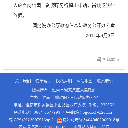
人应当向省国土资源厅另行提出申请，尚缺乏法律
依据。
国务院办公厅政府信息与政务公开办公室
2014年9月3日
打印本页
关于我们
使用帮助
隐私声明
网站地图
联系我们
版权所有：淮南市谢家集区人民政府
主办：淮南市谢家集区人民政府办公室
地址：淮南市谢家集区平山路区政府大院
邮编：232052
联系电话：0554-5677993
电子邮箱：xjjxxzx@126.com
皖ICP备2022007913号-2
皖公网安备 34040402000018号
网站标识码：3404040002
本网站支持IPv6访问