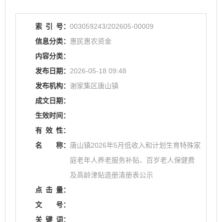
索
引
号：
003059243/202605-00009
信息分类：
惠民惠农资金
内容分类：
发布日期：
2026-05-18 09:48
发布机构：
谢家集区唐山镇
成文日期：
生效时间：
有
效
性：
名
称：
唐山镇2026年5月低收入和计划生育特殊家
庭老年人养老服务补贴、百岁老人保健费
及高龄津贴造册清册表公示
点
击
量：
文
号：
关
键
词：