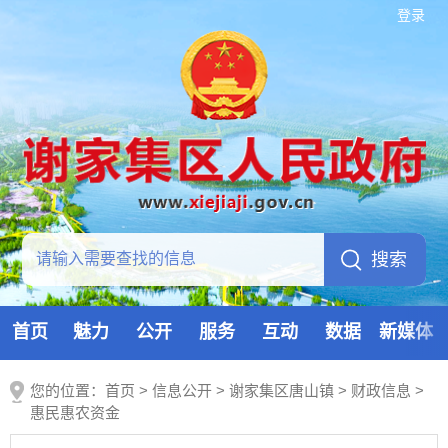
登录
首页
魅力
公开
服务
互动
数据
新媒体
您的位置：
首页
>
信息公开
> 谢家集区唐山镇
>
财政信息
>
惠民惠农资金