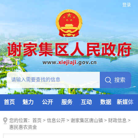
登录
首页
魅力
公开
服务
互动
数据
新媒体
您的位置：
首页
>
信息公开
> 谢家集区唐山镇
>
财政信息
>
惠民惠农资金