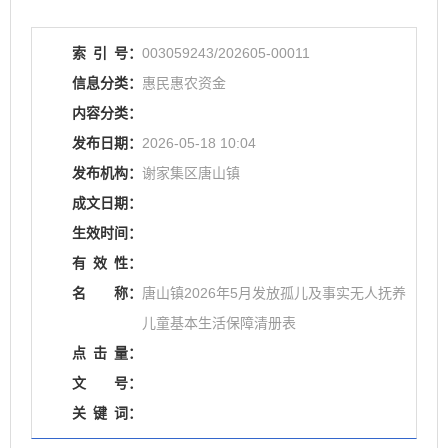
索
引
号：
003059243/202605-00011
信息分类：
惠民惠农资金
内容分类：
发布日期：
2026-05-18 10:04
发布机构：
谢家集区唐山镇
成文日期：
生效时间：
有
效
性：
名
称：
唐山镇2026年5月发放孤儿及事实无人抚养
儿童基本生活保障清册表
点
击
量：
文
号：
关
键
词：