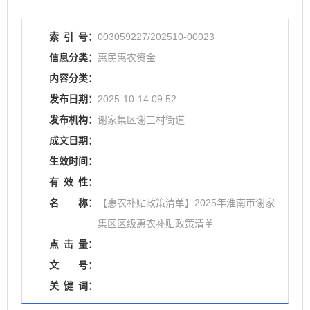
索
引
号：
003059227/202510-00023
信息分类：
惠民惠农资金
内容分类：
发布日期：
2025-10-14 09:52
发布机构：
谢家集区谢三村街道
成文日期：
生效时间：
有
效
性：
名
称：
【惠农补贴政策清单】2025年淮南市谢家
集区区级惠农补贴政策清单
点
击
量：
文
号：
关
键
词：