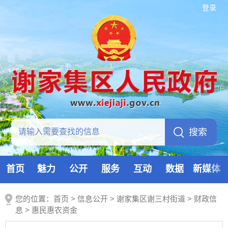
登录
首页
魅力
公开
服务
互动
数据
新媒体
您的位置：
首页
>
信息公开
> 谢家集区谢三村街道
>
财政信
息
>
惠民惠农资金