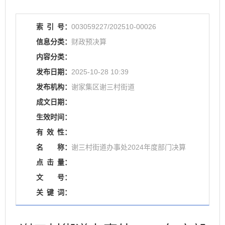
索
引
号：
003059227/202510-00026
信息分类：
财政预决算
内容分类：
发布日期：
2025-10-28 10:39
发布机构：
谢家集区谢三村街道
成文日期：
生效时间：
有
效
性：
名
称：
谢三村街道办事处2024年度部门决算
点
击
量：
文
号：
关
键
词：