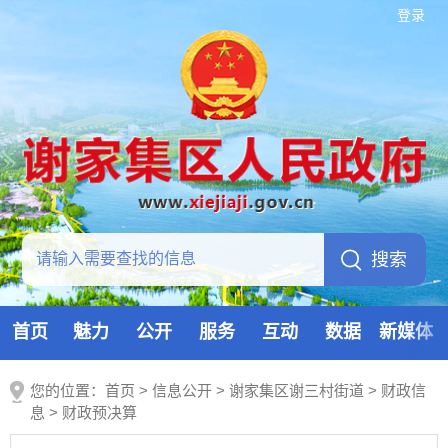
登录
首页
魅力
公开
服务
互动
数据
新媒体
您的位置：
首页
>
信息公开
> 谢家集区谢三村街道
>
财政信
息
>
财政预决算