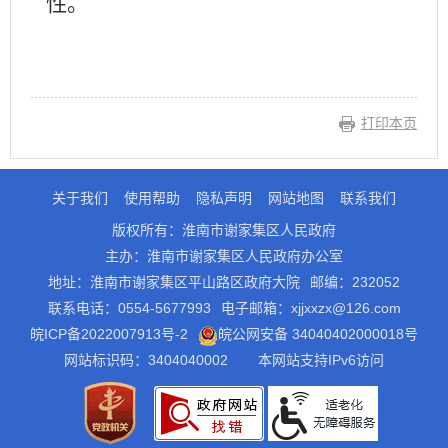
性。
打印本页
关于我们
使用帮助
隐私声明
网站地图
联系我们
版权所有：淮南市谢家集区人民政府
主办：淮南市谢家集区人民政府办公室
地址：淮南市谢家集区平山路区政府大院
邮编：232052
联系电话：0554-5677993
电子邮箱：xjjxxzx@126.com
皖ICP备2022007913号-2
皖公网安备 34040402000018号
网站标识码：3404040002
本网站支持IPv6访问