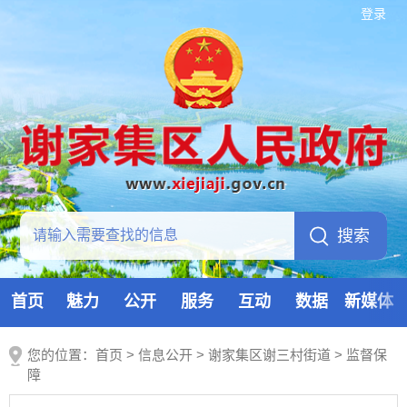
登录
首页
魅力
公开
服务
互动
数据
新媒体
您的位置：
首页
>
信息公开
> 谢家集区谢三村街道
>
监督保
障