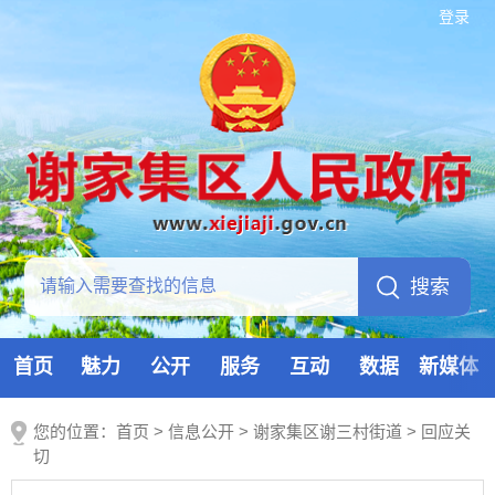
登录
首页
魅力
公开
服务
互动
数据
新媒体
您的位置：
首页
>
信息公开
> 谢家集区谢三村街道
>
回应关
切