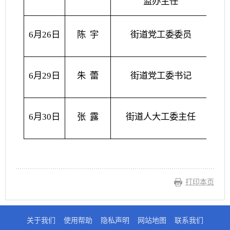
监办主任
分管
6月26日
陈
宇
街道党工委委员
6月29日
朱
蕾
街道党工委书记
6月30日
张
露
街道人大工委主任
打印本页
关于我们
使用帮助
隐私声明
网站地图
联系我们