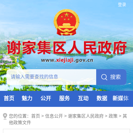
登录
首页
魅力
公开
服务
互动
数据
新媒体
您的位置：
首页
>
信息公开
> 谢家集区人民政府
>
政策
>
其
他政策文件