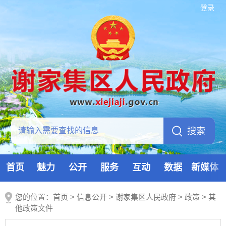
登录
首页
魅力
公开
服务
互动
数据
新媒体
您的位置：
首页
>
信息公开
> 谢家集区人民政府
>
政策
>
其
他政策文件