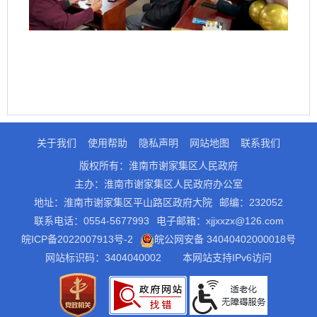
关于我们
使用帮助
隐私声明
网站地图
联系我们
版权所有：淮南市谢家集区人民政府
主办：淮南市谢家集区人民政府办公室
地址：淮南市谢家集区平山路区政府大院
邮编：232052
联系电话：0554-5677993
电子邮箱：xjjxxzx@126.com
皖ICP备2022007913号-2
皖公网安备 34040402000018号
网站标识码：3404040002
本网站支持IPv6访问