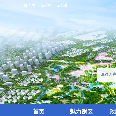
区人大
区政协
区纪委
首页
魅力谢区
政