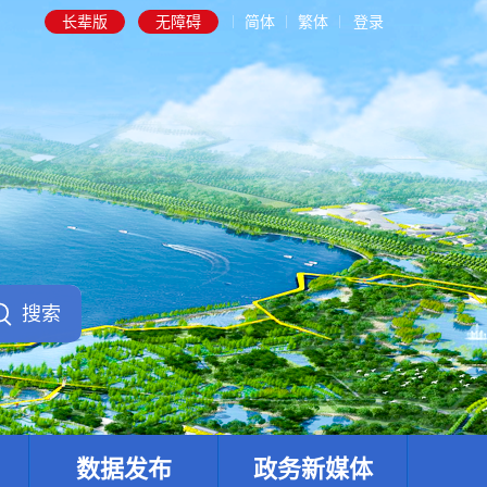
长辈版
无障碍
简体
繁体
登录
数据发布
政务新媒体