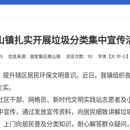
山镇扎实开展垃圾分类集中宣传
5
信息来源：谢家集区唐山镇
浏览次数：
93
字体【
大
中
小
，提升辖区居民环保文明意
识
。
近日，我镇组织
走实。
社区干部、网格员、新时代文明实践
站
志愿者及
中宣传，通过发放宣传资料，向居民细致讲解垃
，上门向居民普及分类知识，耐心解答群众疑问