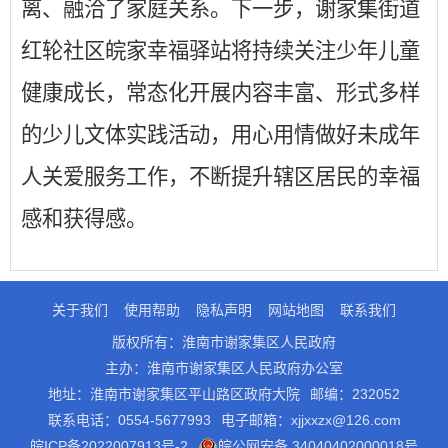
离、融洽了家庭关系。下一步，谢家集街道
红轮社区皖家幸福驿站将持续关注少年儿童
健康成长，常态化开展内容丰富、形式多样
的少儿文体实践活动，用心用情做好未成年
人关爱服务工作，不断提升辖区居民的幸福
感和获得感。
关于我们
使用帮助
隐私声明
网站地图
联系我们
版权所有：淮南市谢家集区人民政府
主办：淮南市谢家集区人民政府办公室
地址：淮南市谢家集区平山路区政府大院
邮编：232052
联系电话：0554-5677993
电子邮箱：xjjxxzx@126.com
皖ICP备2022007913号-2
皖公网安备 34040402000018号