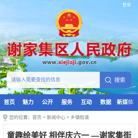
登录
首页
魅力
公开
服务
互动
数据
新媒体
您的位置：
首页
>
新闻中心
>
乡镇街道
童趣绘美好 相伴庆六一 —谢家集街