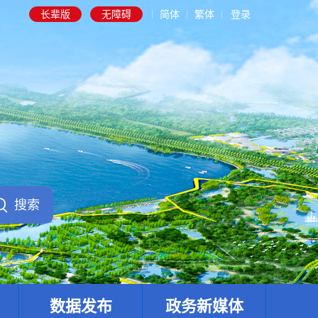
长辈版
无障碍
简体
繁体
登录
数据发布
政务新媒体