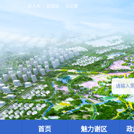
区人大
区政协
区纪委
首页
魅力谢区
政