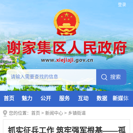
登录
首页
魅力
公开
服务
互动
数据
新媒体
您的位置：
首页
>
新闻中心
>
乡镇街道
抓实征兵工作 筑牢强军根基——孤