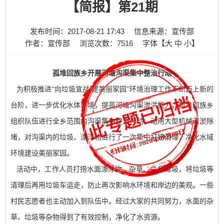
【简报】第21期
发布时间：2017-08-21 17:43
信息来源：宣传部
作者：宣传部
浏览次数：
7516
字体【
大
中
小
】
孤堆回族乡开展河塘沟渠集中整治行动
为积极推进“向垃圾宣战 建美丽家园”环境治理工作不断迈上新的
台阶，进一步优化水体环境，提高河塘沟渠泄洪能力，孤堆回族乡
组织队伍进行全乡范围内沟渠集中整治行动，动用大型机械清淤除
堵，对沟渠内的垃圾、漂浮物进行了一次集中打捞清理，净化水域
环境建设美丽家园。
活动中，工作人员打捞水面漂浮物、杂草、白色垃圾，将垃圾等
清理后再用垃圾车运走，防止再次影响水环境和岸边的美观。一些
村民志愿者也主动加入到队伍中。经过大家的共同努力，水面的杂
草、垃圾等杂物得到了有效控制，净化了水资源。