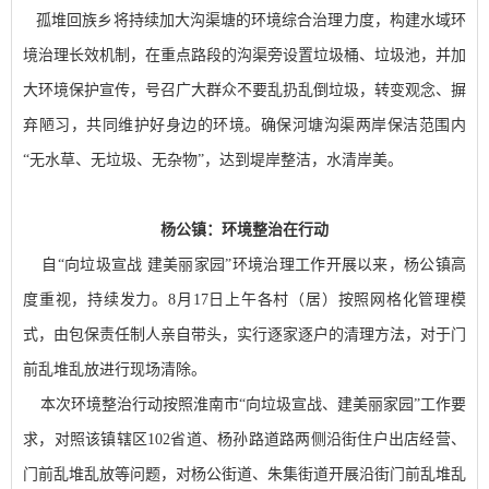
孤堆回族乡将持续加大沟渠塘的环境综合治理力度，构建水域环
境治理长效机制，在重点路段的沟渠旁设置垃圾桶、垃圾池，并加
大环境保护宣传，号召广大群众不要乱扔乱倒垃圾，转变观念、摒
弃陋习，共同维护好身边的环境。确保河塘沟渠两岸保洁范围内
“无水草、无垃圾、无杂物”，达到堤岸整洁，水清岸美。
杨公镇：环境整治在行动
自“向垃圾宣战 建美丽家园”环境治理工作开展以来，杨公镇高
度重视，持续发力。8月17日上午各村（居）按照网格化管理模
式，由包保责任制人亲自带头，实行逐家逐户的清理方法，对于门
前乱堆乱放进行现场清除。
本次环境整治行动按照淮南市“向垃圾宣战、建美丽家园”工作要
求，对照该镇辖区102省道、杨孙路道路两侧沿街住户出店经营、
门前乱堆乱放等问题，对杨公街道、朱集街道开展沿街门前乱堆乱