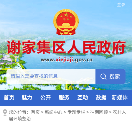
登录
首页
魅力
公开
服务
互动
数据
新媒体
您的位置：
首页
>
新闻中心
>
专题专栏
>
往期回顾
>
农村人
居环境整治