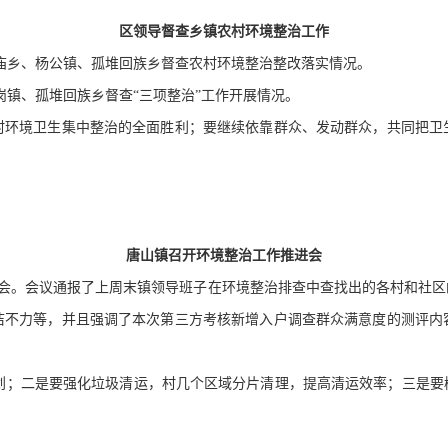
区领导督查乡镇农村环境整治工作
庙乡、杨公镇、孤堆回族乡督查农村环境整治整改落实情况。
岗镇、孤堆回族乡督查“三项整治”工作开展情况。
村环境卫生集中整治的全面胜利；要继续依靠群众、发动群众，共同把卫
唐山镇召开环境整治工作推进会
进会。会议通报了上周末镇领导班子在环境整治排查中查找出的各村和社区
洁不力等，并且强调了本次第三方考核新增入户调查群众满意度的测评内
；二是要强化垃圾清运，村几个区域分片清理，提高清运效率；三是要