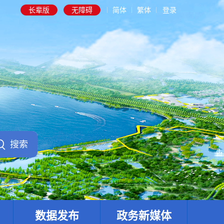
长辈版
无障碍
简体
繁体
登录
数据发布
政务新媒体