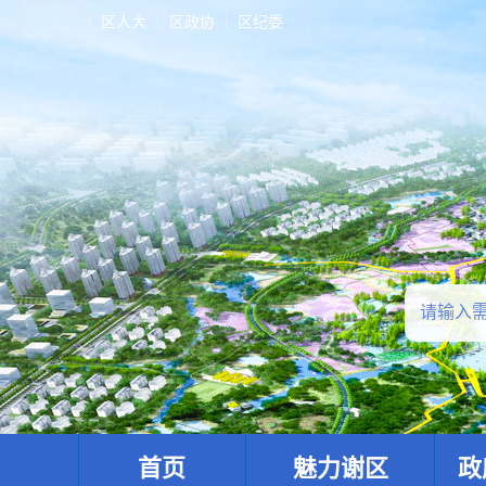
区人大
区政协
区纪委
首页
魅力谢区
政