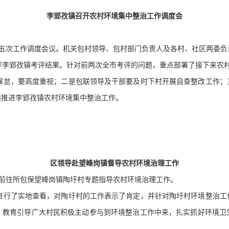
李郢孜镇召开农村环境集中整治工作调度会
十五次工作调度会议。机关包村领导、包村部门负责人及各村、社区两委负
李郢孜镇考评结果。针对前两次全市考评的问题，重点部署了接下来农
怠，要高度重视；二是包联领导及干部要及时下村开展自查整改工作；
面推进李郢孜镇农村环境集中整治工作。
区领导赴望峰岗镇督导农村环境治理工作
前往所包保望峰岗镇陶圩村专题指导农村环境治理工作。
行了实地查看，对陶圩村的工作表示了肯定，并针对陶圩村环境整治工
，教育引导广大村民积极主动参与到环境整治工作中来，扎实抓好环境卫