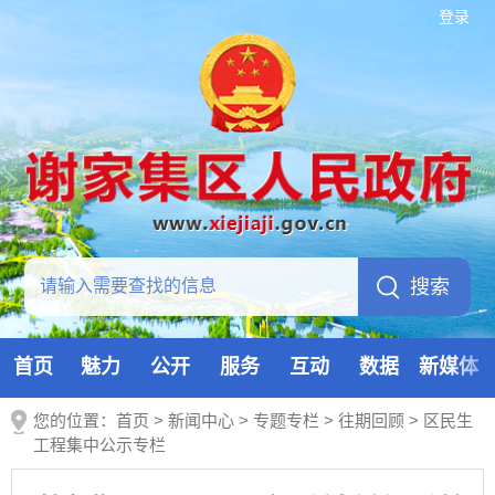
登录
首页
魅力
公开
服务
互动
数据
新媒体
您的位置：
首页
>
新闻中心
>
专题专栏
>
往期回顾
>
区民生
工程集中公示专栏