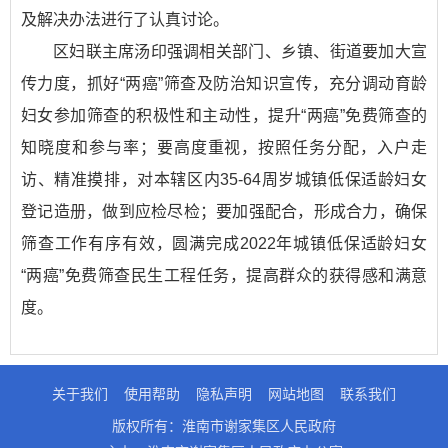
及解决办法进行了认真讨论。
区妇联主席汤印强调相关部门、乡镇、街道要加大宣
传力度，抓好“两癌”筛查及防治知识宣传，充分调动育龄
妇女参加筛查的积极性和主动性，提升“两癌”免费筛查的
知晓度和参与率；要高度重视，按照任务分配，入户走
访、精准摸排，对本辖区内35-64周岁城镇低保适龄妇女
登记造册，做到应检尽检；要加强配合，形成合力，确保
筛查工作有序有效，圆满完成2022年城镇低保适龄妇女
“两癌”免费筛查民生工程任务，提高群众的获得感和满意
度。
关于我们
使用帮助
隐私声明
网站地图
联系我们
版权所有：淮南市谢家集区人民政府