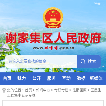
登录
首页
魅力
公开
服务
互动
数据
新媒体
您的位置：
首页
>
新闻中心
>
专题专栏
>
往期回顾
>
区民生
工程集中公示专栏