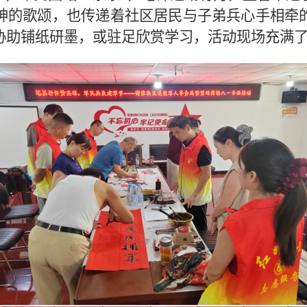
神的歌颂，也传递着社区居民与子弟兵心手相牵
协助铺纸研墨，或驻足欣赏学习，活动现场充满