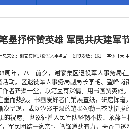
笔墨抒怀赞英雄 军民共庆建军
信息来源：谢家集区退役军人事务局
浏览次数：
161
字体【
大
98周年，
八一前夕
，
谢家集区退役军人事务局在
画活动
。
区退役军人事务局副局长李艳、望峰岗
工作者齐聚一堂，以笔墨寄深情，用书画赞英雄
庄重而热烈。书画爱好者们铺展宣纸，研磨挥毫
渐次呈现
，
或以
浓淡干湿的笔墨勾勒出苍劲挺拔
康的祝愿，也象征着人民军队坚韧不拔、永葆生
军，军民团结一家亲
”
，笔锋遒劲有力，墨香中透