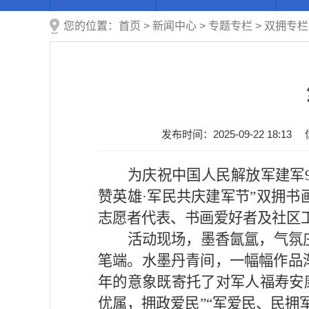
您的位置：
首页
>
新闻中心
>
专题专栏
>
双拥专栏
发布时间：2025-09-22 18:13
为庆祝中国人民解放军建军
赞英雄
·军
民共
庆建
军节
”
双拥书
志愿者代表、书画爱好者及社区
活动现场，墨香氤氲，气氛
笔端。水墨丹青间，一幅幅作品
年的意象既寄托了对军人福寿安
优属，拥政爱民
”“
军爱民、民拥