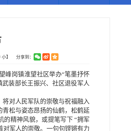
节
中
小
】
分享到：
望峰岗镇淮望
社区举办
“
笔
墨抒怀
镇武装部长王振兴、
社区退役军人
。
，将对人民军队的崇敬与祝福融入
的青松与姿态昂扬的仙鹤，松鹤延
机的精神风貌
，
或提笔写下
“
拥军
着对军人的崇敬。
一句句铿锵有力