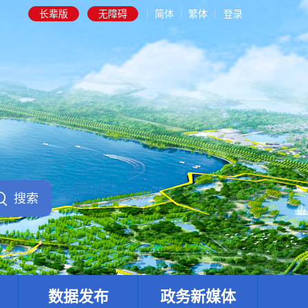
长辈版
无障碍
简体
繁体
登录
数据发布
政务新媒体