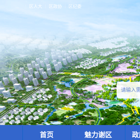
区人大
区政协
区纪委
首页
魅力谢区
政