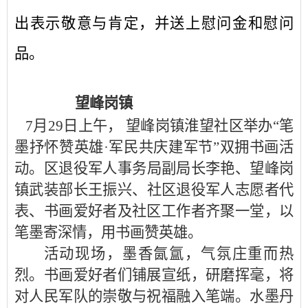
出表示敬意与肯定，
并送上慰问金和慰问
品。
望峰岗镇
7月29日上午，
望峰岗镇淮望
社区举办
“
笔
墨抒怀
赞英雄
·军
民共
庆建
军节
”
双拥书画活
动
。
区退役军人事务局副局长李艳、望峰岗
镇武装部长王振兴、
社区退役军人志愿者代
表、书画爱好者及社区工作者齐聚一堂，以
笔墨寄深情，用书画赞英雄。
活动现场，墨香氤氲，气氛庄重而热
烈。书画爱好者们铺展宣纸，研磨挥毫，将
对人民军队的崇敬与祝福融入笔端。水墨丹