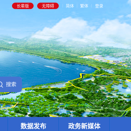
长辈版
无障碍
简体
繁体
登录
数据发布
政务新媒体