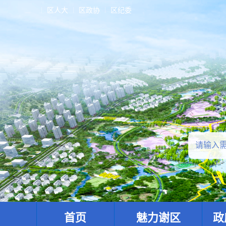
区人大
区政协
区纪委
首页
魅力谢区
政