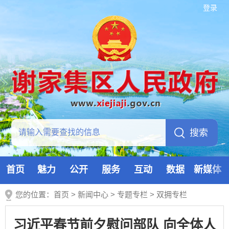
登录
首页
魅力
公开
服务
互动
数据
新媒体
您的位置：
首页
>
新闻中心
>
专题专栏
>
双拥专栏
习近平春节前夕慰问部队 向全体人