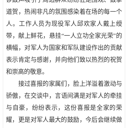
道贺，热闹非凡的氛围感染着在场的每一个
人。工作人员
为现役军人邱欢
家
人
戴上绶
带，献上鲜花，悬挂
“一人立功全家光荣”的
横幅，对
军人
为国家和军队建设作出
的
贡献
表示
肯定与感谢
，并向他们致以热烈的祝贺
和崇高的敬意。
接过喜报的家属们，脸上洋溢着激动与
骄傲，
在交谈中
，言语间满是对军人的牵挂
与自豪
，
纷纷表示，这份喜报是全家的荣
耀，更是对军人最大的鼓励，今后会继续做