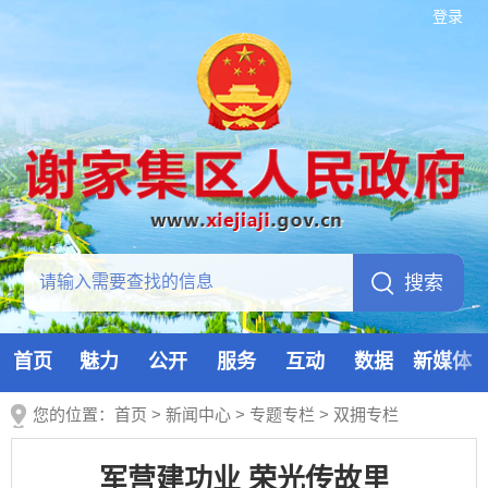
登录
首页
魅力
公开
服务
互动
数据
新媒体
您的位置：
首页
>
新闻中心
>
专题专栏
>
双拥专栏
军营建功业 荣光传故里