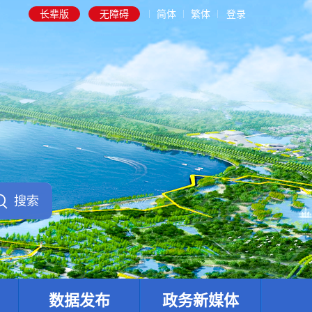
长辈版
无障碍
简体
繁体
登录
数据发布
政务新媒体