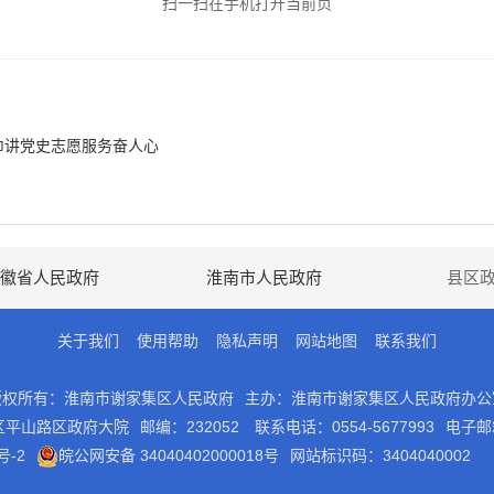
扫一扫在手机打开当前页
巾讲党史志愿服务奋人心
徽省人民政府
淮南市人民政府
县区
关于我们
使用帮助
隐私声明
网站地图
联系我们
版权所有：淮南市谢家集区人民政府
主办：淮南市谢家集区人民政府办公
区平山路区政府大院
邮编：232052
联系电话：0554-5677993
电子邮箱
号-2
皖公网安备 34040402000018号
网站标识码：3404040002