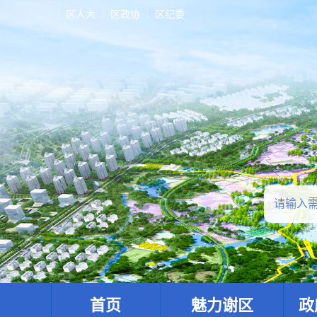
区人大
区政协
区纪委
首页
魅力谢区
政