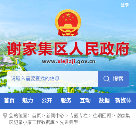
登录
首页
魅力
公开
服务
互动
数据
新媒体
您的位置：
首页
>
新闻中心
>
专题专栏
>
往期回顾
>
谢家集
区记录小康工程数据库
>
先进典型