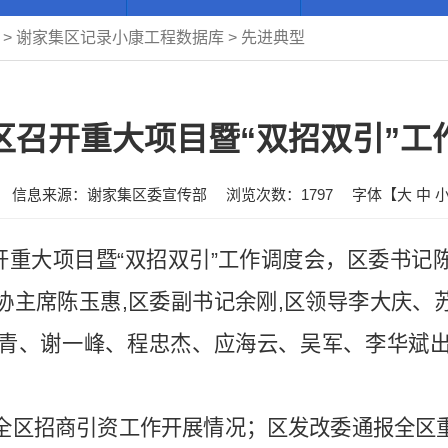
>
谢家集区记录小康工程数据库
>
先进典型
区召开重大项目暨“双招双引”工
信息来源：谢家集区委宣传部
浏览次数：
1797
字体【
大
中
开重大项目暨“双招双引”工作调度会，区委书记
协主席陈玉惠,区委副书记余刚,区领导李大庆、
青、谢一峰、程忠杰、应海云、吴军、李华斌
。
全区招商引资工作开展情况；区发改委通报全区