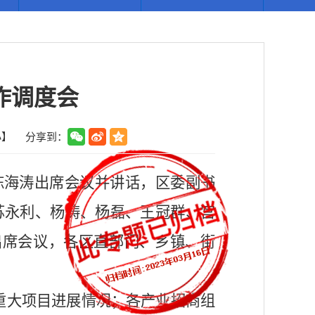
作调度会
小
】
分享到：
陈海涛出席会议并讲话，区委副书
苏永利、杨涛、杨磊、王冠群、宫
出席会议，各区直部门、乡镇、街
重大项目进展情况；各产业招商组