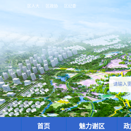
区人大
区政协
区纪委
首页
魅力谢区
政