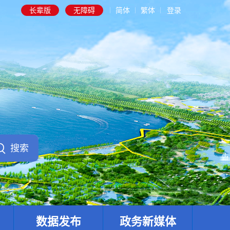
长辈版
无障碍
简体
繁体
登录
数据发布
政务新媒体