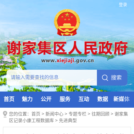
登录
首页
魅力
公开
服务
互动
数据
新媒体
您的位置：
首页
>
新闻中心
>
专题专栏
>
往期回顾
>
谢家集
区记录小康工程数据库
>
先进典型