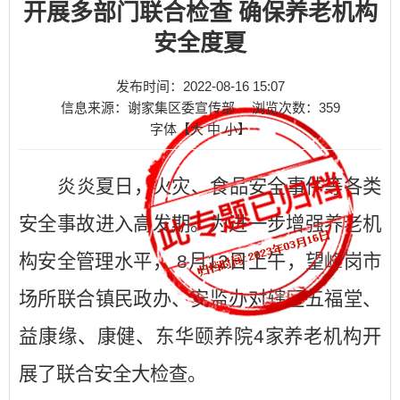
开展多部门联合检查 确保养老机构
安全度夏
发布时间：2022-08-16 15:07
信息来源：谢家集区委宣传部
浏览次数：
359
字体【
大
中
小
】
炎炎夏日，火灾、食品安全事件等各类
安全事故进入高发期。为进一步增强养老机
构安全管理水平， 8月12日上午，望峰岗市
场所联合镇民政办、安监办对辖区五福堂、
益康缘、康健、东华颐养院4家养老机构开
展了联合安全大检查。