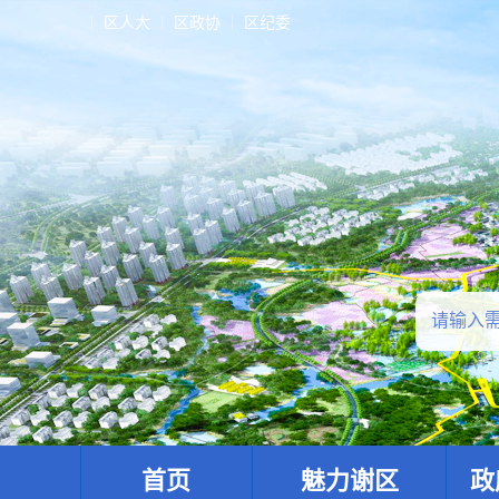
区人大
区政协
区纪委
首页
魅力谢区
政