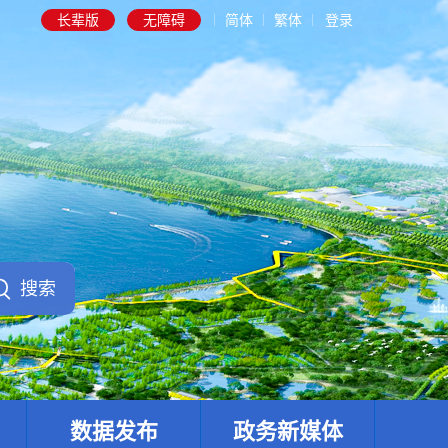
长辈版
无障碍
简体
繁体
登录
数据发布
政务新媒体