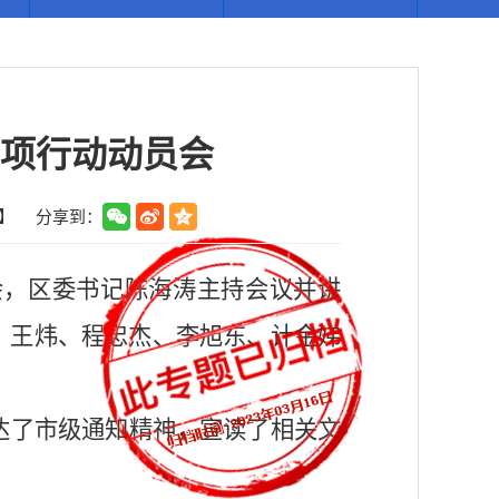
专项行动动员会
】
分享到：
员会，区委书记陈海涛主持会议并讲
、王炜、程忠杰、李旭东、计金娣
达了市级通知精神，宣读了相关文