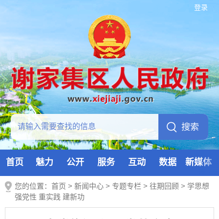
登录
首页
魅力
公开
服务
互动
数据
新媒体
您的位置：
首页
>
新闻中心
>
专题专栏
>
往期回顾
>
学思想
强党性 重实践 建新功