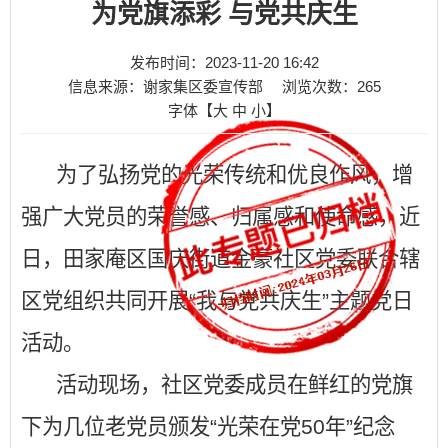
为党旗添彩 与党共庆生
发布时间：2023-11-20 16:42
信息来源：谢家集区委宣传部
浏览次数：
265
字体【
大
中
小
】
为了弘扬党的光荣传统和优良作风，增
强广大党员的荣誉感、归属感和使命感，近
日，田家庵区国庆街道金豪社区党委联合辖
区党组织共同开展“我与党共庆生”主题党日
活动。
活动现场，社区党委成员在鲜红的党旗
下为几位老党员颁发“光荣在党50年”纪念