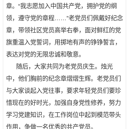
章。“我志愿加入中国共产党，拥护党的纲
领，遵守党的章程……”老党员们佩戴好纪念
章，带领社区党员高举右拳，面对鲜红的党
旗重温入党誓词，用掷地有声的铮铮誓言，
表达对党的无限忠诚和敬意。
随后，大家共同为老党员庆生。烛光
中，他们胸前的纪念章熠熠生辉。老党员们
与大家谈起入党往事，要求年轻党员们要珍
惜现在的好时光，加强自身党性修养，努力
学习党建知识，在工作岗位中起到模范带头
作用，争做一名优秀的共产党员。