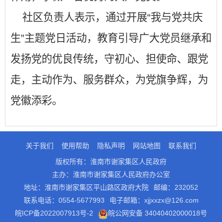
社区负责人表示，通过开展“我与党共庆
生”主题党日活动，教育引导广大党员继承和
发扬党的优良传统，守初心、担使命、跟党
走，主动作为、服务群众，为党旗争辉，为
党徽添彩。
关于我们
使用帮助
隐私声明
网站地图
联系我们
版权所有：淮南市谢家集区人民政府
主办：淮南市谢家集区人民政府办公室
地址：淮南市谢家集区平山路区政府大院
邮编：232052
联系电话：0554-5677993
电子邮箱：xjjxxzx@126.com
皖ICP备2022007913号-2
皖公网安备 34040402000018号