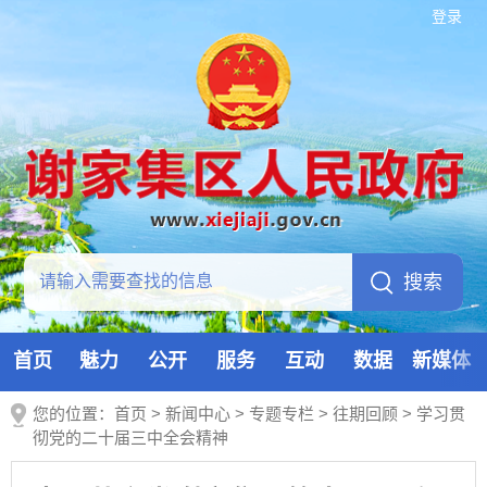
登录
首页
魅力
公开
服务
互动
数据
新媒体
您的位置：
首页
>
新闻中心
>
专题专栏
>
往期回顾
>
学习贯
彻党的二十届三中全会精神