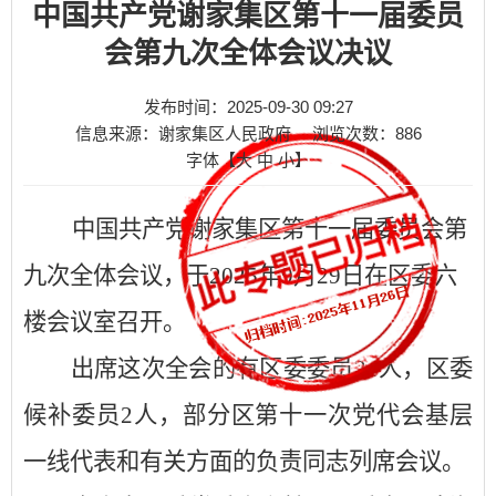
中国共产党谢家集区第十一届委员
会第九次全体会议决议
发布时间：2025-09-30 09:27
信息来源：谢家集区人民政府
浏览次数：
886
字体【
大
中
小
】
中国共产党谢家集区第十一届委员会第
九次全体会议，于
2025
年
9
月
29
日在区委六
楼会议室召开。
出席这次全会的有区委委员
2
4
人，区委
候补委员
2
人，部分区第十一次党代会基层
一线代表和有关方面的负责同志列席会议。