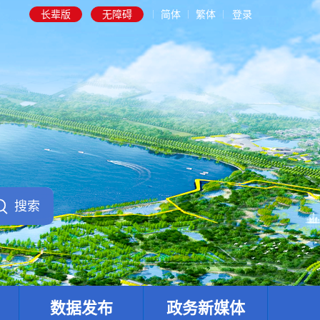
长辈版
无障碍
简体
繁体
登录
数据发布
政务新媒体