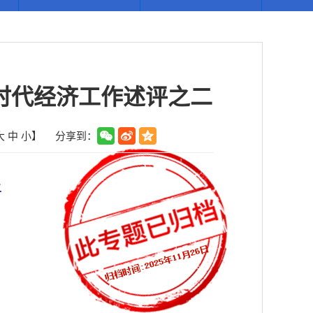
时代经济工作述评之二
大
中
小
】
分享到：
二