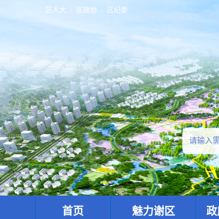
区人大
区政协
区纪委
首页
魅力谢区
政