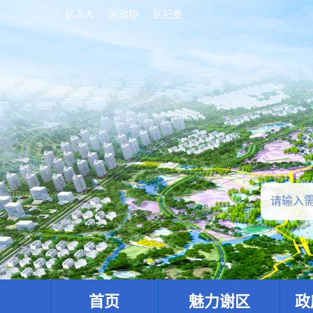
区人大
区政协
区纪委
首页
魅力谢区
政