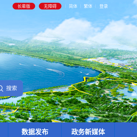
长辈版
无障碍
简体
繁体
登录
数据发布
政务新媒体