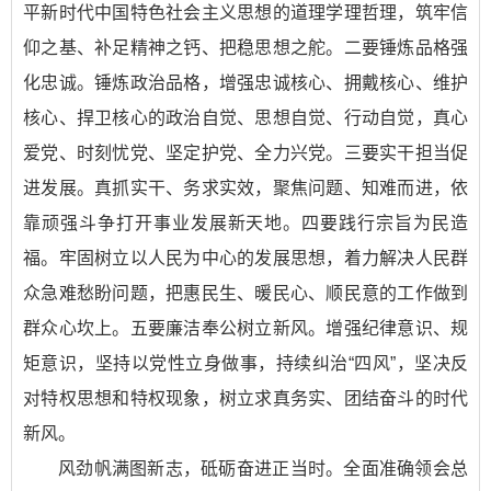
平新时代中国特色社会主义思想的道理学理哲理，筑牢信
仰之基、补足精神之钙、把稳思想之舵。二要锤炼品格强
化忠诚。锤炼政治品格，增强忠诚核心、拥戴核心、维护
核心、捍卫核心的政治自觉、思想自觉、行动自觉，真心
爱党、时刻忧党、坚定护党、全力兴党。三要实干担当促
进发展。真抓实干、务求实效，聚焦问题、知难而进，依
靠顽强斗争打开事业发展新天地。四要践行宗旨为民造
福。牢固树立以人民为中心的发展思想，着力解决人民群
众急难愁盼问题，把惠民生、暖民心、顺民意的工作做到
群众心坎上。五要廉洁奉公树立新风。增强纪律意识、规
矩意识，坚持以党性立身做事，持续纠治“四风”，坚决反
对特权思想和特权现象，树立求真务实、团结奋斗的时代
新风。
风劲帆满图新志，砥砺奋进正当时。全面准确领会总