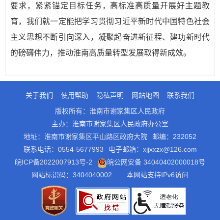
要求，紧紧锚定目标任务，高标准高质量开展好主题教
育，我们就一定能把学习贯彻习近平新时代中国特色社会
主义思想不断引向深入，凝聚起奋进新征程、建功新时代
的磅礴伟力，推动淮南高质量转型发展取得新成效。
关于我们
使用帮助
隐私声明
网站地图
联系我们
版权所有：淮南市谢家集区人民政府
主办：淮南市谢家集区人民政府办公室
地址：淮南市谢家集区平山路区政府大院
邮编：232052
联系电话：0554-5677993
电子邮箱：xjjxxzx@126.com
皖ICP备2022007913号-2
皖公网安备 34040402000018号
网站标识码：3404040002
本网站支持IPv6访问