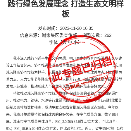
践行绿色发展理念 打造生态文明样
板
发布时间：2023-11-20 16:39
信息来源：谢家集区委宣传部
浏览次数：
262
字体【
大
中
小
】
我市深入践行习近平生态文明思想，把开展主题教育同推进生态文明建
设工作结合起来，协同推进经济高质量发展和生态环境高水平保护，以实现
减污降碳协同增效为抓手，以提高能源资源利用效率和改善生态环境质量为
着力点，大力实施节能降碳增效等八大提升行动，加快建设资源型绿色转型
发展示范城市，推动形成人与自然和谐共生的绿色淮南美好家园。
持续推动减污降碳协同增效。发挥环保对经济的引领、优化和倒逼作
用，推动电力、钢铁、水泥等行业绿色低碳转型，完成发电企业碳排放报告
编制及碳排放数据核查，成功争取安徽省首批减污降碳试点城市。今年以
来，我市环境质量持续保持改善的良好势头。在空气质量方面，截至10月
底，淮南市空气质量总体改善，PM_2.5浓度34.6微克/立方米，同比改善4.
9%；PM_10浓度60.4微克/立方米，同比改善1.3%。近日，省生态环境厅公布