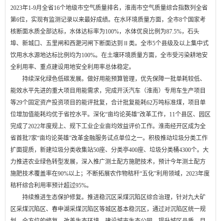
2023年1-9月全省16个地级市空气质量排名，淮南市空气质量综合指数列全省
第6位，实现有监测记录以来最好成绩。在水环境质量方面，全市8个国家考
核断面水质全部达标，水体达标率为100%，水体优良比例为87.5%，石头
埠、新城口、五里闸和西淝河闸下断面达到Ⅱ类。全市5个县级及以上集中式
饮用水水源地达标比例均为100%。在土壤环境质量方面，全市受污染耕地安
全利用率、重点建设用地安全利用率总体稳定。
持续深化绿色低碳发展。做好用能预算管理，优先保障一批单耗较低、
能效水平先进的重大项目用能需求，完成开沃汽车（淮南）专用车生产项目
等29个固定资产投资项目的能评批复，合计批复能耗62万吨标准煤，项目单
位增加值能耗均优于省控水平。深化“亩均论英雄”改革工作，11个县区、园区
完成了2022年度规上、规下工业企业亩均效益评价工作。淮南经开区成为全
省首批7家“亩均论英雄”改革金融服务试点单位之一。积极推动垃圾分类工作
扩面提质，新建垃圾分类收集站50座、分类亭400座、垃圾分类桶4300个。大
力推进农业绿色转型发展，深入推广测土配方施肥技术，预计今年测土配方
施肥技术覆盖率在90%以上；不断拓展农作物秸秆“五化”利用领域，2023年度
秸秆综合利用率预计超过95%。
持续推进生态保护修复。推进稳沉区采煤沉陷区综合治理，针对九大矿
区采煤沉陷区、春申湖采煤沉陷区等城区基本稳沉区，通过对沉陷区统一规