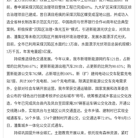
划、全方位的修复，改善生态环境，建设城市生态公园，提升城区品质。目
前，春申湖采煤沉陷区治理项目整体工程已完成60%。九大矿区采煤沉陷区综
合治理项目已建成，昔日满目疮痍的采煤沉陷区蝶变成湿地公园，并成功入
选全省林长制改革示范区先行区、中国政府与世界银行合作40周年纪念典型
案例。积极探索“沉陷区治理+渔光互补”模式，引进新能源光伏企业，对凤台
县、潘集区等未稳沉沉陷区开展岸线环境治理修复，发展水面漂浮式光伏。
目前，全市已利用采煤沉陷区水面约2.3万亩，水面漂浮光伏项目总装机规模5
5万千瓦，年发电量超5亿度。
持续推进绿色交通发展。今年以来，我市新增新能源网约车121台，占新
增的比例为80.67%；更新新能源出租汽车291台，占更新的比例为90.65%；购
置新能源公交车762辆，占新增比例100%，新（扩）建纯电动公交车配套充电
站7座、共计300个充电桩、346个充电终端，除满足新能源公交车充电需求
外，全部对社会车辆开放运营。我市荣获交通运输部、国家发展和改革委员
会公布的“绿色出行创建考核评价达标城市”称号。统筹推进城乡客运公交化改
造，今年已完成凤台县内及凤台至田家庵297辆客运车辆公交化改造，开通公
交线路14条，实现凤台与主城区公共交通直达。全市乡镇、建制村已实现全
域通客车，56个乡镇、574个建制村开通公交，公交通达率72.8%。今年9月15
日，潘集城乡一体化公交正式通车。
持续巩固提升林业碳汇。主题教育开展以来，依托现有森林资源，紧盯