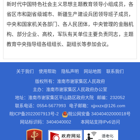
新时代中国特色社会主义思想主题教育领导小组成员，各
省区市和副省级城市、新疆生产建设兵团领导班子成员，
中央和国家机关各部门、各人民团体，中央管理的金融机
构、部分企业、高校，军队有关单位主要负责同志，主题
教育中央指导组各组组长、副组长等参加会议。
关于我们
使用帮助
隐私声明
网站地图
联系我们
版权所有：淮南市谢家集区人民政府
主办：淮南市谢家集区人民政府办公室
地址：淮南市谢家集区平山路区政府大院
邮编：232052
联系电话：0554-5677993
电子邮箱：xjjxxzx@126.com
皖ICP备2022007913号-2
皖公网安备 34040402000018号
网站标识码：3404040002
本网站支持IPv6访问