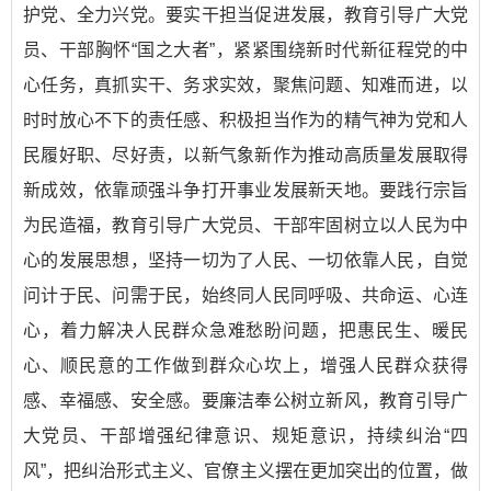
护党、全力兴党。要实干担当促进发展，教育引导广大党
员、干部胸怀“国之大者”，紧紧围绕新时代新征程党的中
心任务，真抓实干、务求实效，聚焦问题、知难而进，以
时时放心不下的责任感、积极担当作为的精气神为党和人
民履好职、尽好责，以新气象新作为推动高质量发展取得
新成效，依靠顽强斗争打开事业发展新天地。要践行宗旨
为民造福，教育引导广大党员、干部牢固树立以人民为中
心的发展思想，坚持一切为了人民、一切依靠人民，自觉
问计于民、问需于民，始终同人民同呼吸、共命运、心连
心，着力解决人民群众急难愁盼问题，把惠民生、暖民
心、顺民意的工作做到群众心坎上，增强人民群众获得
感、幸福感、安全感。要廉洁奉公树立新风，教育引导广
大党员、干部增强纪律意识、规矩意识，持续纠治“四
风”，把纠治形式主义、官僚主义摆在更加突出的位置，做