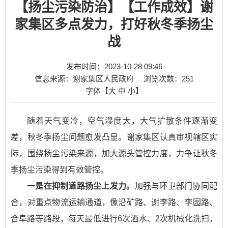
【扬尘污染防治】【工作成效】谢
家集区多点发力，打好秋冬季扬尘
战
发布时间：2023-10-28 09:46
信息来源：谢家集区人民政府
浏览次数：
251
字体【
大
中
小
】
随着天气变冷，空气湿度大，大气扩散条件逐渐变
差，秋冬季扬尘问题愈发凸显。谢家集区认真审视辖区实
际，围绕扬尘污染来源，加大源头管控力度，力争让秋冬
季扬尘污染得到有效管控。
一是在抑制道路扬尘上发力。
加强与环卫部门协同配
合，对重点物流运输通道，像沿矿路、谢李路、李园路、
合阜路等路段，每天最低进行6次洒水、2次机械化洗扫，