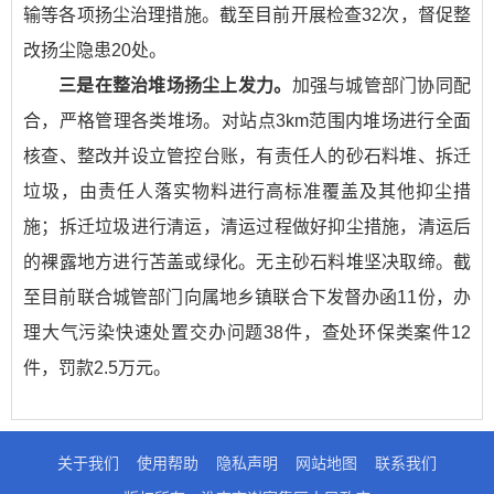
输等各项扬尘治理措施。截至目前开展检查32次，督促整
改扬尘隐患20处。
三是在整治堆场扬尘上发力。
加强与城管部门协同配
合，严格管理各类堆场。对站点3km范围内堆场进行全面
核查、整改并设立管控台账，有责任人的砂石料堆、拆迁
垃圾，由责任人落实物料进行高标准覆盖及其他抑尘措
施；拆迁垃圾进行清运，清运过程做好抑尘措施，清运后
的裸露地方进行苫盖或绿化。无主砂石料堆坚决取缔。截
至目前联合城管部门向属地乡镇联合下发督办函11份，办
理大气污染快速处置交办问题38件，查处环保类案件12
件，罚款2.5万元。
关于我们
使用帮助
隐私声明
网站地图
联系我们