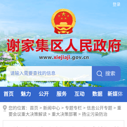
登录
首页
魅力
公开
服务
互动
数据
新媒体
您的位置：
首页
>
新闻中心
>
专题专栏
>
信息公开专题
>
重
要会议重大决策解读
>
重大决策部署
>
扬尘污染防治