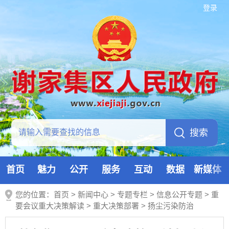
登录
首页
魅力
公开
服务
互动
数据
新媒体
您的位置：
首页
>
新闻中心
>
专题专栏
>
信息公开专题
>
重
要会议重大决策解读
>
重大决策部署
>
扬尘污染防治